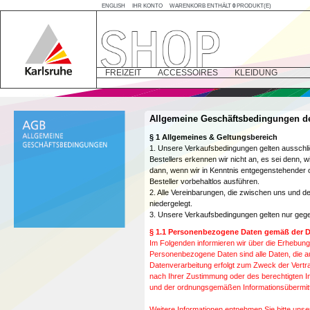
ENGLISH
IHR KONTO
WARENKORB ENTHÄLT
0
PRODUKT(E)
FREIZEIT
ACCESSOIRES
KLEIDUNG
Allgemeine Geschäftsbedingungen 
§ 1 Allgemeines & Geltungsbereich
1. Unsere Verkaufsbedingungen gelten aussch
Bestellers erkennen wir nicht an, es sei denn, 
dann, wenn wir in Kenntnis entgegenstehender
Besteller vorbehaltlos ausführen.
2. Alle Vereinbarungen, die zwischen uns und de
niedergelegt.
3. Unsere Verkaufsbedingungen gelten nur geg
§ 1.1 Personenbezogene Daten gemäß der
Im Folgenden informieren wir über die Erhebun
Personenbezogene Daten sind alle Daten, die au
Datenverarbeitung erfolgt zum Zweck der Vertr
nach Ihrer Zustimmung oder des berechtigten I
und der ordnungsgemäßen Informationsübermitt
Weitere Informationen entnehmen Sie bitte unse