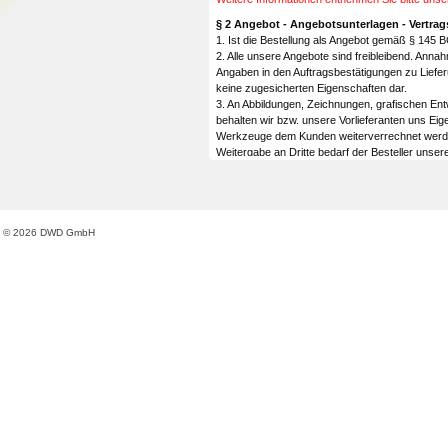
§ 2 Angebot - Angebotsunterlagen - Vertra
1. Ist die Bestellung als Angebot gemäß § 145 
2. Alle unsere Angebote sind freibleibend. Ann
Angaben in den Auftragsbestätigungen zu Liefe
keine zugesicherten Eigenschaften dar.
3. An Abbildungen, Zeichnungen, grafischen En
behalten wir bzw. unsere Vorlieferanten uns Ei
Werkzeuge dem Kunden weiterverrechnet werden. D
Weitergabe an Dritte bedarf der Besteller unser
4. Für vom Kunden zur Verfügung gestellte Druc
Der Auftragnehmer wird dem Besteller einen Kor
Korrekturabzug, gegebenenfalls mit erforderlic
Korrekturabzug dem Auftragnehmer bei Fristabla
© 2026 DWD GmbH
5. Der Kunde haftet dafür, dass die von ihm zur 
nicht. Mit Auftragserteilung stellt uns der Ku
sind nicht verpflichtet, Aufträge zu übernehmen
Gefahr derartiger Verletzungen bergen.
6. Wir sind berechtigt, Mehr- oder Minderliefer
Werbebroschüren angegebenen Mindestmengen, b
Mindermengenzuschlags vor. Zu Teillieferungen s
7. Eine ausbleibende Lieferung seitens des Expor
Der Liefer-/Bestellvertrag ist damit erloschen. De
Besteller unverzüglich zu informieren und event
8. Der Kunde ist verpflichtet, bei der Bestell
Verpflichtung oder bei einem Verkauf der Ware 