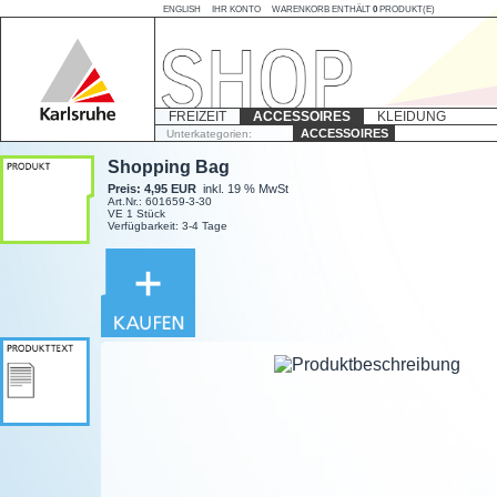
ENGLISH
IHR KONTO
WARENKORB ENTHÄLT
0
PRODUKT(E)
FREIZEIT
ACCESSOIRES
KLEIDUNG
ACCESSOIRES
Unterkategorien:
Shopping Bag
Preis: 4,95 EUR
inkl. 19 % MwSt
Art.Nr.: 601659-3-30
VE 1 Stück
enthält
Verfügbarkeit: 3-4 Tage
0
Produkt(e)