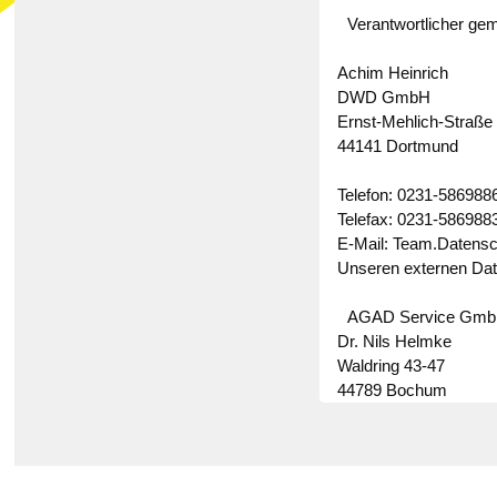
Verantwortlicher gem.
Achim Heinrich
DWD GmbH
Ernst-Mehlich-Straße
44141 Dortmund
Telefon: 0231-586988
Telefax: 0231-586988
E-Mail: Team.Datens
Unseren externen Date
AGAD Service Gm
Dr. Nils Helmke
Waldring 43-47
44789 Bochum
Tel.: 0234-2825330
Fax: 0234-28253310
E-Mail: Datenschutz