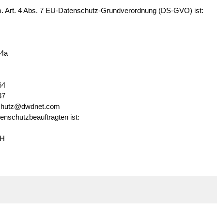
 Art. 4 Abs. 7 EU-Datenschutz-Grundverordnung (DS-GVO) ist:
 4a
64
37
chutz@dwdnet.com
nschutzbeauftragten ist:
bH
@agad.de