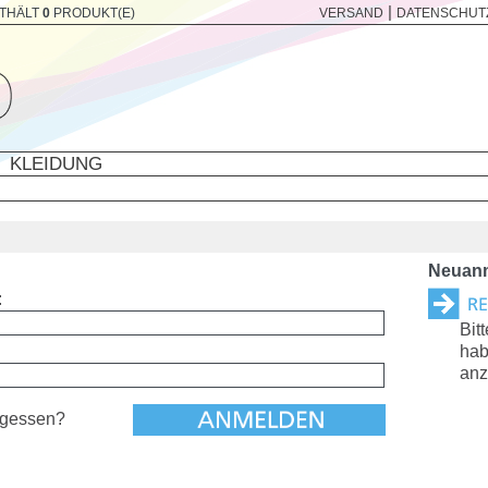
|
THÄLT
0
PRODUKT(E)
VERSAND
DATENSCHUT
KLEIDUNG
Neuan
:
Bit
hab
anz
rgessen?